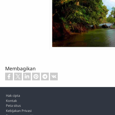
Membagikan
Footer
Hak cipta
Kontak
Peta situs
Kebijakan Privasi