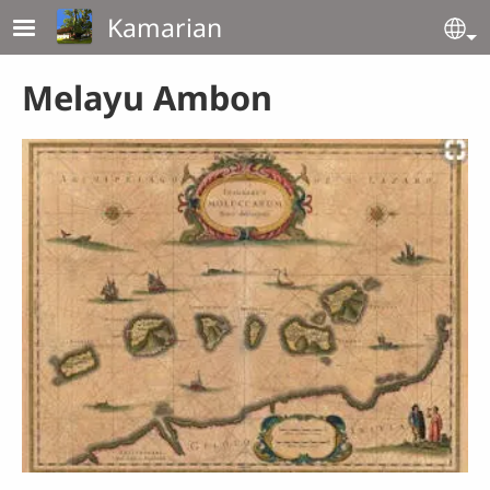
Lompat ke isi utama
Kamarian
Se
Melayu Ambon